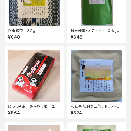
粉末緑茶 ３５g
粉末緑茶・スティック ０.８g×１
５包
¥648
¥648
ほうじ番茶 あかねっ娘 ２５０
和紅茶 紐付き三角テトラティー
g
バッグ（3g×2包）
¥864
¥324