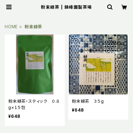
粉末緑茶 | 錦峰園製茶場
HOME
粉末緑茶
粉末緑茶・スティック ０.８
粉末緑茶 ３５g
g×１５包
¥648
¥648