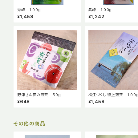
秀峰 １００g
紫峰 １００g
¥1,458
¥1,242
野津さん家の煎茶 ５０g
松江づくし 特上煎茶 １００
¥648
¥1,458
その他の商品