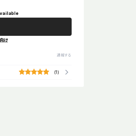
vailable
向け
通報する
(1)