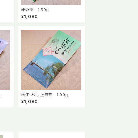
緑の雫 １５０g
¥1,080
g
松江づくし 上煎茶 １００g
¥1,080