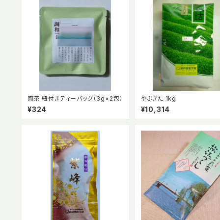
煎茶 紐付きティーバッグ（3g×2包）
やぶきた 1kg
¥324
¥10,314