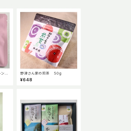
レンド
野津さん家の煎茶 ５０g
¥648