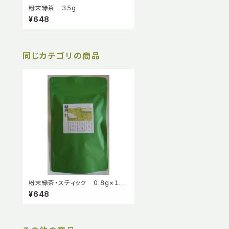
粉末緑茶 ３５g
¥648
同じカテゴリの商品
粉末緑茶・スティック ０.８g×１５
包
¥648