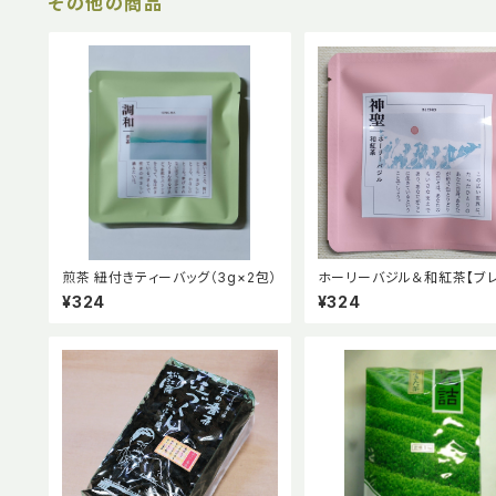
その他の商品
煎茶 紐付きティーバッグ（3g×2包）
ホーリーバジル＆和紅茶【ブ
ハーブティー】
¥324
¥324