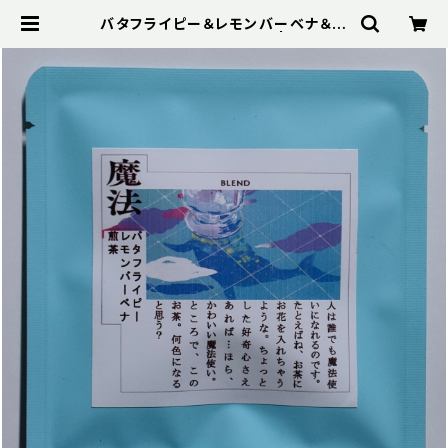
バタフライピー＆レモンバーベナ＆煎
茶【ブレンドハーブティー】 | 錦峰園製
茶場