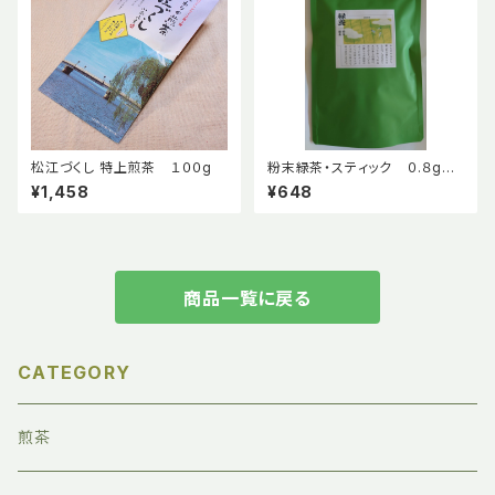
松江づくし 特上煎茶 １００g
粉末緑茶・スティック ０.８g×１
５包
¥1,458
¥648
商品一覧に戻る
CATEGORY
煎茶