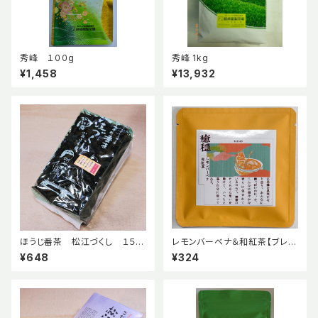
秀峰 １００g
秀峰 1kg
¥1,458
¥13,932
ほうじ番茶 松江づくし １５０
レモンバーベナ＆和紅茶【ブレン
g
ドハーブティー】
¥648
¥324